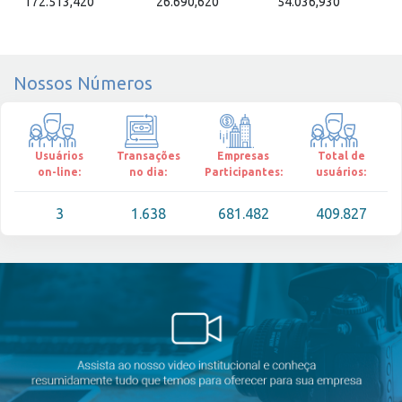
172.513,420
26.690,620
54.036,930
Nossos Números
Usuários
Transações
Empresas
Total de
on-line:
no dia:
Participantes:
usuários:
3
1.638
681.482
409.827